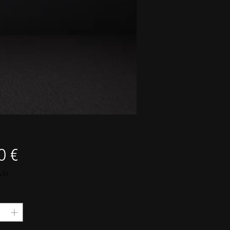
Preis
0 €
wSt.
*