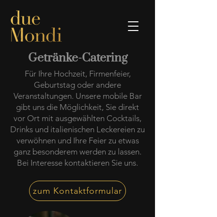
Getränke-Catering
Für Ihre Hochzeit, Firmenfeier,
Geburtstag oder andere
Veranstaltungen. Unsere mobile Bar
gibt uns die Möglichkeit, Sie direkt
vor Ort mit ausgewählten Cocktails,
Drinks und italienischen Leckereien zu
verwöhnen und Ihre Feier zu etwas
ganz besonderem werden zu lassen.
Bei Interesse kontaktieren Sie uns.
zum Kontaktformular