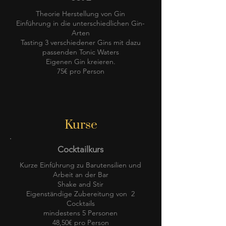
Theorie Herstellung von Gin
Einführung in die unterschiedlichen Gin-
Arten
Tasting 3 verschiedener Gins mit dazu
passenden Tonic Waters
Eigenen Gin kreieren.
75€ pro Person
Kurse
Cocktailkurs
Kurze Einführung zu Barutensilien und
Arbeit an der Bar
Shake and Stir
Eigenständige Zubereitung von 2
Cocktails
mindestens 5 Personen
48,50€ pro Person