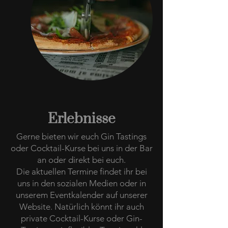
Erlebnisse
Gerne bieten wir euch Gin Tastings
oder Cocktail-Kurse bei uns in der Bar
an oder direkt bei euch.
Die aktuellen Termine findet ihr bei
uns in den sozialen Medien oder in
unserem Eventkalender auf unserer
Website. Natürlich könnt ihr auch
private Cocktail-Kurse oder Gin-