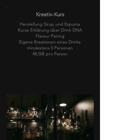
Kreativ-Kurs
Herstellung Sirup und Espuma
Kurze Erklärung über Drink DNA
Flavour Pairing
Eigene Kreationen eines Drinks
mindestens 5 Personen
48,50€ pro Person