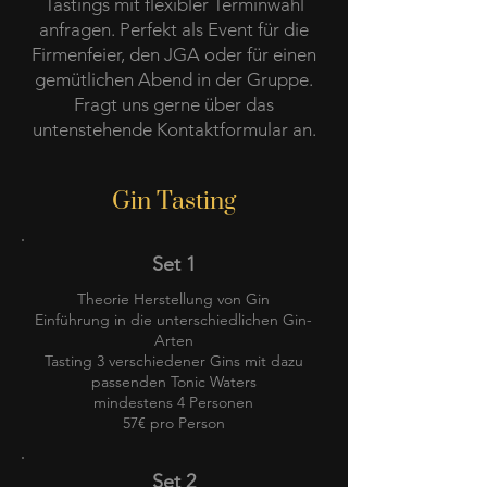
Tastings mit flexibler Terminwahl
anfragen. Perfekt als Event für die
Firmenfeier, den JGA oder für einen
gemütlichen Abend in der Gruppe.
Fragt uns gerne über das
untenstehende Kontaktformular an.
Gin Tasting
Set 1
Theorie Herstellung von Gin
Einführung in die unterschiedlichen Gin-
Arten
Tasting 3 verschiedener Gins mit dazu
passenden Tonic Waters
mindestens 4 Personen
57€ pro Person
Set 2