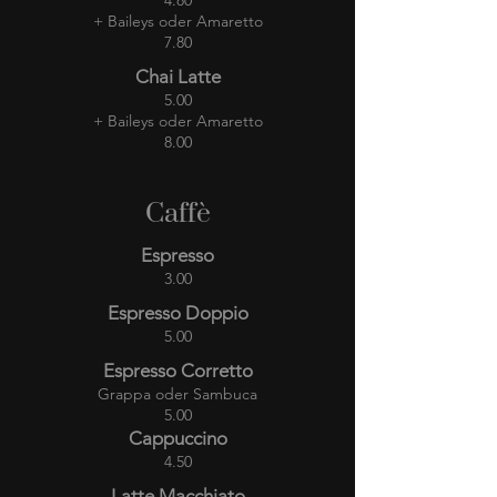
4.80
+ Baileys oder Amaretto
7.80
Chai Latte
5.00
+ Baileys oder Amaretto
8.00
Caffè
Espresso
3.00
Espresso Doppio
5.00
Espresso Corretto
Grappa oder Sambuca
5.00
Cappuccino
4.50
Latte Macchiato