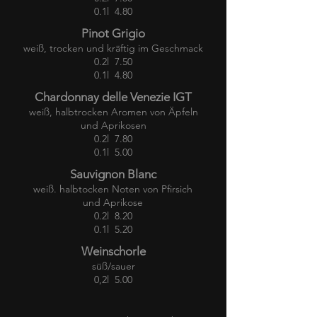
0.1l 4.80
Pinot Grigio
weiß, trocken und kräftig im Geschmack
0.2l 7.50
0.1l 4.80
Chardonnay delle Venezie IGT
weiß, halbtrocken Aromen von Äpfeln
und Aprikosen
0.2l 7.80
0.1l 5.00
Sauvignon Blanc
weiß. halbtocken Noten von Pfirsich
und Aprikose
0.2l 8.20
0.1l 5.20
Weinschorle
süß/sauer
0,2l 5.00