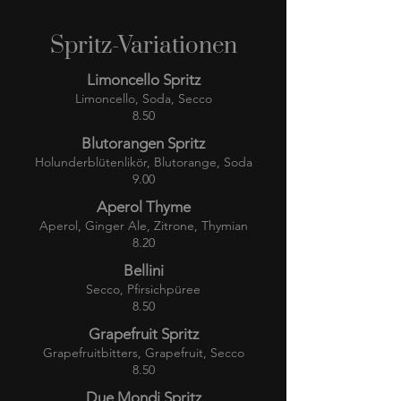
Spritz-Variationen
Limoncello Spritz
Limoncello, Soda
, Secco
8.50
Blutorangen Spritz
Holunderblütenlikör, Blutorange, Soda
9.00
Aperol Thyme
Aperol, Ginger Ale, Zitrone, Thymian
8.20
Bellini
Secco, Pfirsichpüree
8.50
Grapefruit Spritz
Grapefruitbitters, Grapefruit, Secco
8.50
Due Mondi Spritz