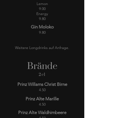
Lemon
9.00
Energy
9.80
Gin Moloko
9.80
Weitere Longdrinks auf Anfrage.
Brände
2cl
Prinz Willams Christ Birne
4.50
Prinz Alte Marille
4.50
Prinz Alte Waldhimbeere