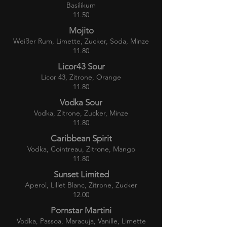
Basilikum
11.50
Mojito
Weißer Rum, Limette, Zucker, Soda
, Minze
11.80
Licor43 Sour
Licor 43, Zitrone, Orange
11.80
Vodka Sour
Vodka, Zitrone, Zucker, Minze
11.80
Caribbean Spirit
Vodka, Cointreau, Zitrone, Mango
11.80
Sunset Limited
Aperol, Lillet Blanc, Zitrone, Zucker
12.00
Pornstar Martini
Vodka, Passoa, Maracuja, Vanille, Limette