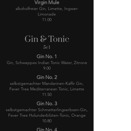
Virgin Mule
alkoholfreier Gin, Limette, Ingwer-
Limonade
11.00
Gin & Tonic
5cl
Gin No. 1
Gin, Schweppes Indian Tonic Water, Zitrone
9.00
Gin No. 2
selbstgemachter Mandarinen-Kaffir Gin,
Fever Tree Mediterranean Tonic, Limette
11.50
Gin No. 3
selbstgemachter Schmetterlingserbsen-Gin,
Fever Tree Holunderblüten-Tonic, Orange
10.80
Gin No. 4