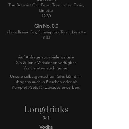
The Botanist Gin, Fever Tree Indian Tonic,
Limette
12.80
Gin No. 0.0
alkoholfreier Gin, Schweppes Tonic, Limette
9.80
Auf Anfrage auch viele weitere
Gin & Tonic Variationen verfügbar.
Wir beraten euch gerne!
Unsere selbstgemachten Gins könnt ihr
übrigens auch in Flaschen oder als
Komplett-Sets für Zuhause erwerben.
Longdrinks
5cl
Vodka