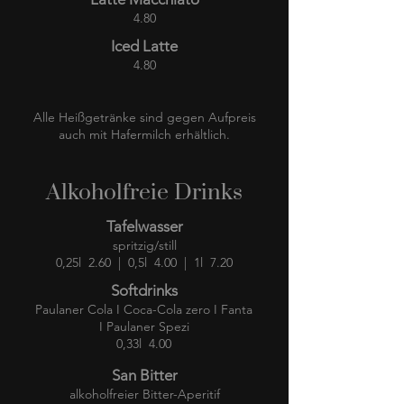
4.80
Iced Latte
4.80
Alle Heißgetränke sind gegen Aufpreis
auch mit Hafermilch erhältlich.
Alkoholfreie Drinks
Tafelwasser
spritzig/still
0,25l 2.60 | 0,5l 4.00 | 1l 7.20
Softdrinks
Paulaner Cola I Coca-Cola zero I Fanta
I Paulaner Spezi
0,33l 4.00
San Bitter
alkoholfreier Bitter-Aperitif