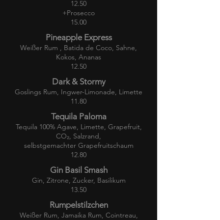
12.50
+Prosecco
15.00
Pineapple Express
Weißer Rum , Batida de Coco, Sahne,
Kokos, Ananas
12.50
Dark & Stormy
Goslings Rum, Ingwer-Limonade, Limette
11.80
Tequila Paloma
Tequila 100% Agave, Limette, Grapefruit,
CO
₂, Salzrand,
selbstgemachter Grapefruitschaum
12.80
Gin Basil Smash
Gin, Zitrone, Zucker, Basilikum
13.50
Rumpelstilzchen
Weißer Rum, Jamaika Rum, Cointreau,