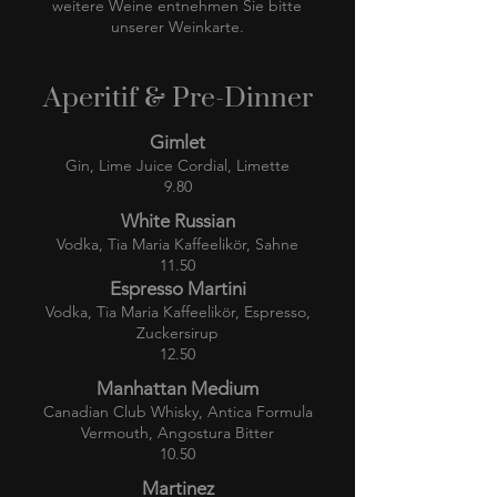
weitere Weine entnehmen Sie bitte
unserer Weinkarte.
Aperitif & Pre-Dinner
Gimlet
Gin, Lime Juice Cordial, Limette
9.80
White Russian
Vodka, Tia Maria Kaffeelikör, Sahne
11.50
Espresso Martini
Vodka, Tia Maria Kaffeelikör, Espresso,
Zuckersirup
12.50
Manhattan Medium
Canadian Club Whisky, Antica Formula
Vermouth, Angostura Bitter
10.50
Martinez