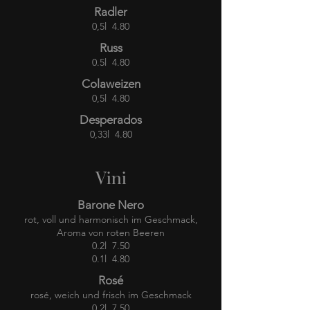
Radler
0,5l 4.80
Russ
0.5l 4.80
Colaweizen
0,5l 4.80
Desperados
0,33l 4.80
Vini
Barone Nero
rot, voll und harmonisch im Geschmack,
Aroma von roten Beeren
0.2l 7.50
0.1l 4.80
Rosé
rosé, weich und frisch im Geschmack
0.2l 7.50