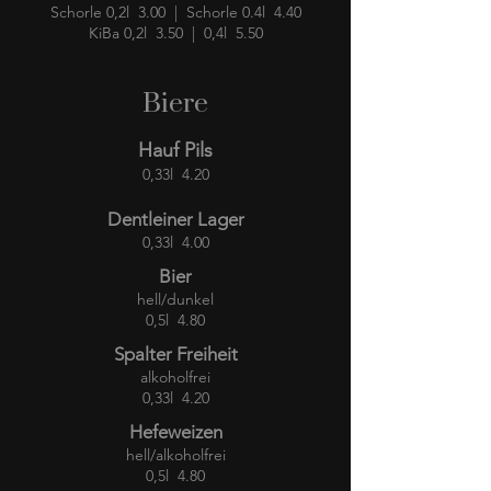
Schorle 0,2l 3.00 | Schorle 0.4l 4.40
KiBa 0,2l 3.50 | 0,4l 5.50
Biere
Hauf Pils
0,33l 4.20
Dentleiner Lager
0,33l 4.00
Bier
hell/dunkel
0,5l 4.80
Spalter Freiheit
alkoholfrei
0,33l 4.20
Hefeweizen
hell/alkoholfrei
0,5l 4.80