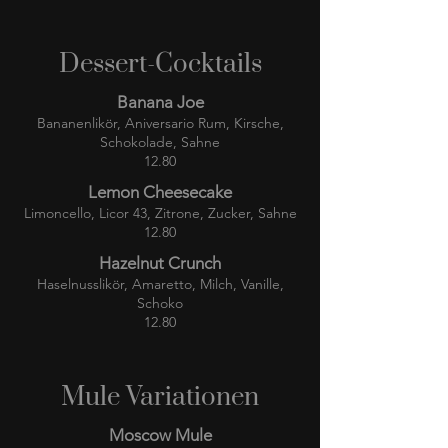
Dessert-Cocktails
Banana Joe
Bananenlikör, Aniversario Rum, Kirsche,
Schokolade, Sahne
12.80
Lemon Cheesecake
Limoncello, Licor 43, Zitrone, Zucker, Sahne
12.80
Hazelnut Crunch
Haselnusslikör, Amaretto, Milch, Vanille,
Schoko
12.80
Mule Variationen
Moscow Mule