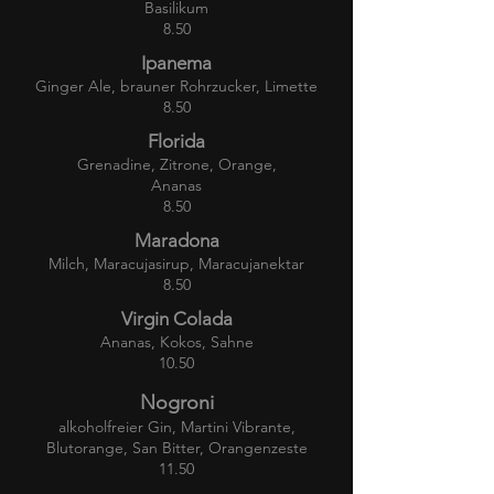
Basilikum
8.50
Ipanema
Ginger Ale, brauner Rohrzucker, Limette
8.50
Florida
Grenadine, Zitrone, Orange,
Ananas
8.50
Maradona
Milch, Maracujasirup, Maracujanektar
8.50
Virgin Colada
Ananas, Kokos, Sahne
10.50
Nogroni
alkoholfreier Gin, Martini Vibrante,
Blutorange, San Bitter, Orangenzeste
11.50