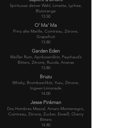
Spirituose deiner Wahl, Limette,
Lychee,
Blutorange
13.50
O' Ma' Ma
Prinz alte Marille, Cointreau, Zitrone,
Grapefruit
13.80
Garden Eden
Weißer Rum, Aprikosenlikör, Peychaud’s
Bitters, Zitrone, Rucola, Ananas
13.80
Bruzu
Whisky, Brombeerlikör, Yuzu, Zitrone,
Ingwer-Limonade
14.00
Jesse Pinkman
Dos Hombres Mezcal, Amaro Montenegro,
Cointreau, Zitrone, Zucker, Eiweiß, Cherry
Bitters
14.80