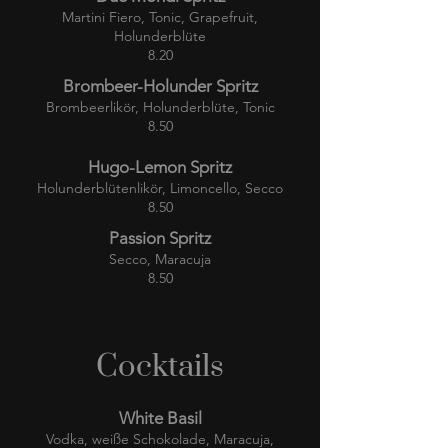
Martini Fiero, Tonic, Grapefruit,
Holunderblüte
8.20
Brombeer-Holunder Spritz
Brombeerlikör, Holunderblüte, Tonic
8.50
Hugo-Lemon Spritz
Holunderblütenlikör, Limoncello, Secco
8.50
Passion Spritz
Secco, Maracuja
8.50
Cocktails
White Basil
Vodka, weiße Schokolade, Maracuja,