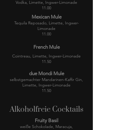
Vodka, Limette, Ingwer-Limonade
11.00
Mexican Mule
Tequila Reposado, Limette, Ingwer-
Limonade
11.00
French Mule
Cointreau, Limette, Ingwer-Limonade
11.50
due Mondi Mule
selbstgemachter Mandarinen-Kaffir Gin,
Limette, Ingwer-Limonade
11.50
Alkoholfreie Cocktails
Fruity Basil
weiße Schokolade, Maracuja,