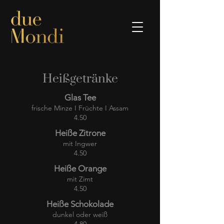
Heißgetränke
Glas Tee
frische Minze I Früchte I Assam
4.50
Heiße Zitrone
mit Ingwer
4.50
Heiße Orange
mit Zimt
4.50
Heiße Schokolade
dunkel oder weiß