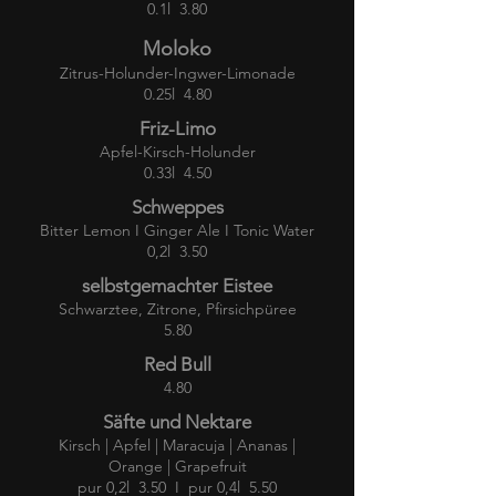
0.1l 3.80
Moloko
Zitrus-Holunder-Ingwer-Limonade
0.25l 4.80
Friz-Limo
Apfel-Kirsch-Holunder
0.33l 4.50
Schweppes
Bitter Lemon I Ginger Ale I Tonic Water
0,2l 3.50
selbstgemachter Eistee
Schwarztee, Zitrone, Pfirsichpüree
5.80
Red Bull
4.80
Säfte und Nektare
Kirsch | Apfel | Maracuja | Ananas |
Orange | Grapefruit
pur 0,2l 3.50 I pur 0,4l 5.50