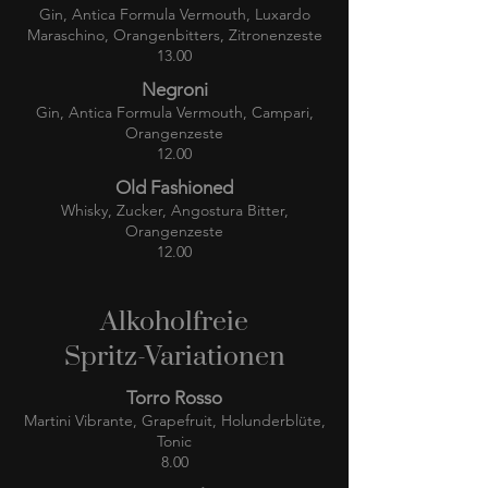
Gin, Antica Formula Vermouth, Luxardo
Maraschino, Orangenbitters, Zitronenzeste
13.00
Negroni
Gin, Antica Formula Vermouth, Campari,
Orangenzeste
12.00
Old Fashioned
Whisky, Zucker, Angostura Bitter,
Orangenzeste
12.00
Alkoholfreie
Spritz-Variationen
Torro Rosso
Martini Vibrante, Grapefruit, Holunderblüte,
Tonic
8.00