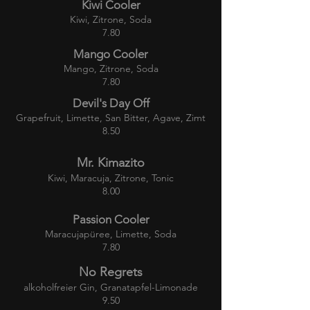
Kiwi Cooler
Kiwi, Zitrone, Soda
7.80
Mango Cooler
Mango, Zitrone, Soda
7.80
Devil's Day Off
Grapefruit, Limette, San Bitter, Agave, Zimt
8.50
Mr. Kimazito
Kiwi, Maracuja, Zitrone, Tonic
8.00
Passion Cooler
Maracujapüree, Limette, Soda
7.80
No Regrets
alkoholfreier Gin, Granatapfel-Limonade
9.50