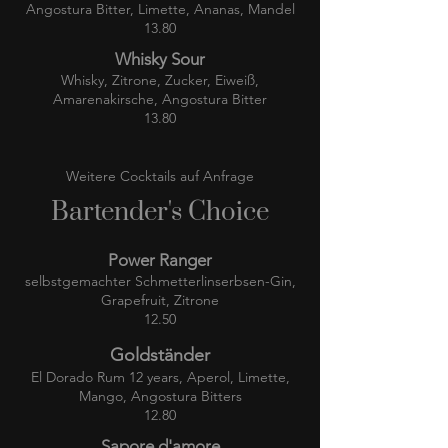
Angostura Bitter, Limette, Ananas, Mandel
13.80
Whisky Sour
Whisky, Zitrone, Zucker, Eiweiß,
Amarenakirsche, Angostura Bitter
13.80
Weitere Cocktails auf Anfrage
Bartender's Choice
Power Ranger
selbstgemachter Schmetterlinserbsen-Gin,
Grapefruit, Zitrone
12.50
Goldständer
El Dorado Rum 12 years, Aperol, Limette,
Mango, Angostura Bitters
12.80
Sapore d'amore