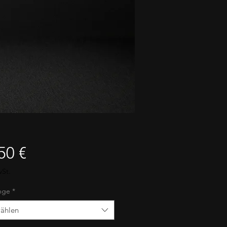
Preis
50 €
wSt.
nge
*
ählen