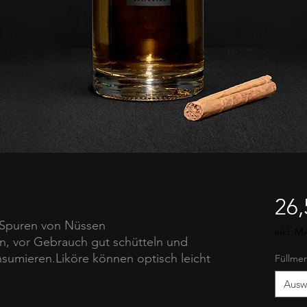
26,
n Spuren von Nüssen
inkl. M
n, vor Gebrauch gut schütteln und
sumieren.Liköre können optisch leicht
Füllme
chen. Dies ist kein Grund zur Reklame,
Ausw
s dadurch in keinster Weise