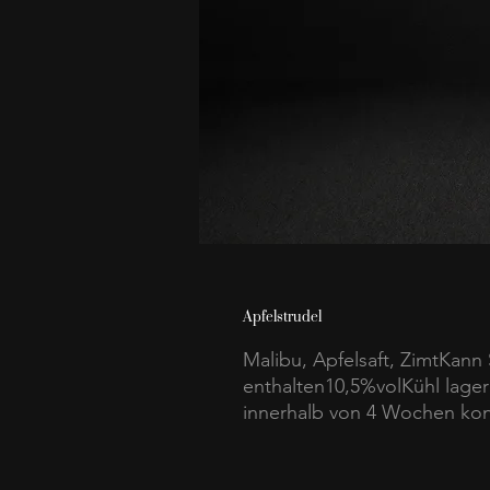
Apfelstrudel
Malibu, Apfelsaft, ZimtKan
enthalten10,5%volKühl lager
innerhalb von 4 Wochen kon
von den Darstellungen abwei
da die Qualität des Produkt